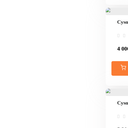
Сумк
4 00
Сумк