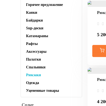
Горячее предложение
Рюкз
Каяки
Байдарки
Sup-доски
5 20
Катамараны
Рафты
Аксессуары
Палатки
Спальники
Рюкзаки
Рюкз
Одежда
Уцененные товары
4 20
Сплит