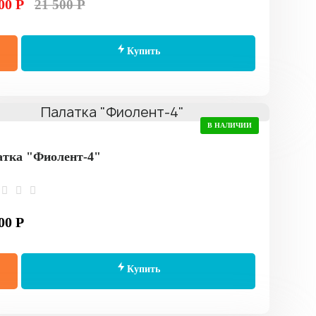
00 Р
21 500 Р
Купить
В НАЛИЧИИ
тка "Фиолент-4"
00 Р
Купить