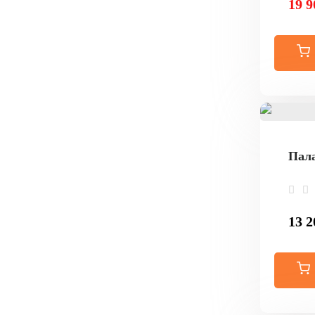
19 9
Пала
13 2