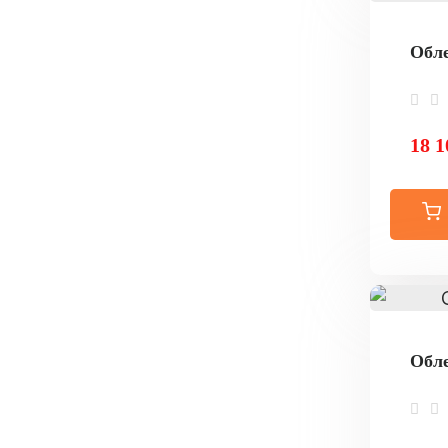
Обле
18 1
Обле