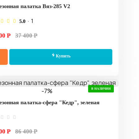
езонная палатка Вяз-285 V2
· 1
5.0
00 Р
37 400 Р
Купить
-7%
В НАЛИЧИИ
езонная палатка-сфера "Кедр", зеленая
00 Р
86 400 Р