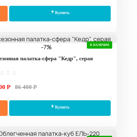
Купить
-7%
В НАЛИЧИИ
езонная палатка-сфера "Кедр", серая
00 Р
86 400 Р
Купить