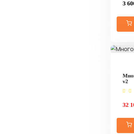
3 60
Мног
v2
32 1