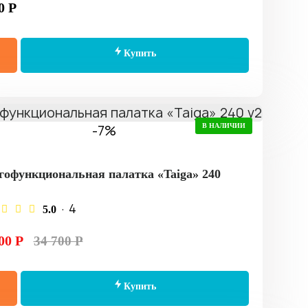
0 Р
Купить
-7%
В НАЛИЧИИ
офункциональная палатка «Taiga» 240
· 4
5.0
00 Р
34 700 Р
Купить