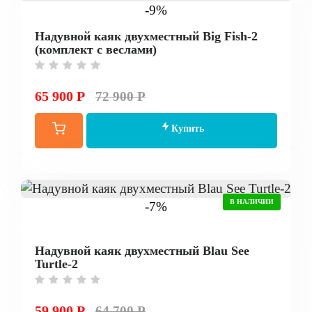
-9%
Надувной каяк двухместный Big Fish-2
(комплект с веслами)
65 900 Р
72 900 Р
Купить
В НАЛИЧИИ
-7%
Надувной каяк двухместный Blau See
Turtle-2
59 900 Р
64 700 Р