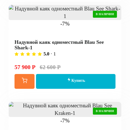
В НАЛИЧИИ
-7%
Надувной каяк одноместный Blau See
Shark-1
· 1
5.0
57 900 Р
62 600 Р
Купить
В НАЛИЧИИ
-7%